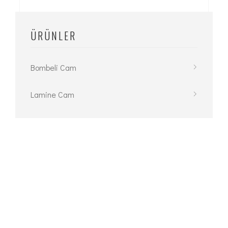
ÜRÜNLER
Bombeli Cam
Lamine Cam
Temperli Cam
Magic Cam
Renkli Lamine
Temperli Kamber Lamine