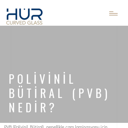
POLIVINIL
BÜTIRAL (PVB)
NEDIR?
PVB (Polivinil Bütiral), genellikle cam laminasyonu için